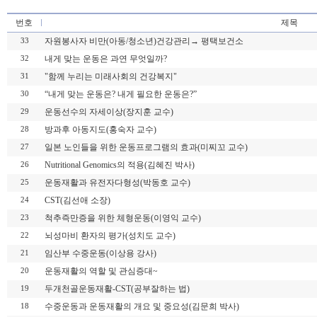
번호
제목
자원봉사자 비만(아동/청소년)건강관리→ 평택보건소
33
내게 맞는 운동은 과연 무엇일까?
32
"함께 누리는 미래사회의 건강복지"
31
“내게 맞는 운동은? 내게 필요한 운동은?”
30
운동선수의 자세이상(장지훈 교수)
29
방과후 아동지도(홍숙자 교수)
28
일본 노인들을 위한 운동프로그램의 효과(미찌꼬 교수)
27
Nutritional Genomics의 적용(김혜진 박사)
26
운동재활과 유전자다형성(박동호 교수)
25
CST(김선애 소장)
24
척추즉만증을 위한 체형운동(이영익 교수)
23
뇌성마비 환자의 평가(성치도 교수)
22
임산부 수중운동(이상용 강사)
21
운동재활의 역할 및 관심증대~
20
두개천골운동재활-CST(공부잘하는 법)
19
수중운동과 운동재활의 개요 및 중요성(김문희 박사)
18