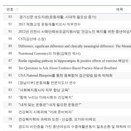
번호
제목
경기신문 보도자료(운동재활, 시대적 필요성 증가)
93
2011 체형교정 운동재활지도사 직무연수
92
2012년 인천시 사회단체보조금지원사업 '건강노인 복지를 위한 중년여성
91
CST(김선애 소장)
90
Difference, significant difference and clinically meaningful difference: The Meani
89
Nutritional Genomics의 적용(김혜진 박사)
88
Reelin signaling pathway in hippocampus & positive effects of exercise-백성수
87
Ten Questions to Ask About Evidence-Based Practice-Marcel Bouffard
86
USA National Blueprint를 통한 융복합적 접근방법 탐색-박채희
85
[경남지부] 운동재활 전문지도사 연수
84
"사회복지종사자 직무 향상 교육"
83
"함께 누리는 미래사회의 건강복지"
82
“내게 맞는 운동은? 내게 필요한 운동은?”
81
건강복지 사회위해 “미래 준비하자”
80
건강복지학의 과제와 도전 - 신섭중, 오가와 타케오
79
경도의 비만증을 가진 중년여성의 수중재활운동이 말초순환 및 체력에 미
78