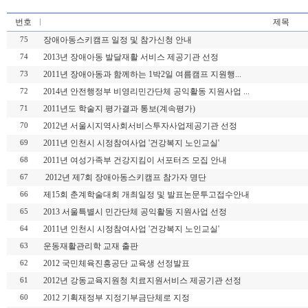
번호
제목
장애아동스키캠프 일정 및 참가신청 안내
75
2013년 장애아동 발달재활 서비스 제공기관 선정
74
2011년 장애아동과 함께하는 1박2일 여름캠프 지원행...
73
2014년 안전행정부 비영리민간단체 공익활동 지원사업 ...
72
2011년도 학술지 평가결과 통보(계속평가)
71
2012년 서울시지역사회서비스투자사업제공기관 선정
70
2011년 인천시 시정참여사업 '건강복지 노인교실'
69
2011년 여성가족부 건강지킴이 서포터즈 모집 안내
68
2012년 제7회 장애아동스키캠프 참가자 명단
67
제15회 춘계학술대회 개최일정 및 발표논문투고접수안내
66
2013 서울특별시 민간단체 공익활동 지원사업 선정
65
2011년 인천시 시정참여사업 '건강복지 노인교실'
64
운동재활관리학 교재 출판
63
2012 국민체육진흥공단 교육생 선정발표
62
2012년 강동교육지원청 치료지원서비스 제공기관 선정
61
2012 기획재정부 지정기부금단체로 지정
60