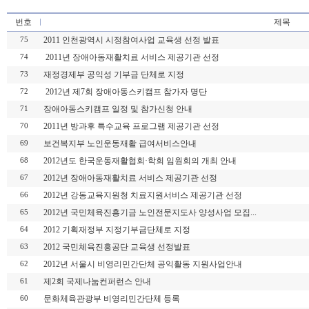
번호
제목
2011 인천광역시 시정참여사업 교육생 선정 발표
75
2011년 장애아동재활치료 서비스 제공기관 선정
74
재정경제부 공익성 기부금 단체로 지정
73
2012년 제7회 장애아동스키캠프 참가자 명단
72
장애아동스키캠프 일정 및 참가신청 안내
71
2011년 방과후 특수교육 프로그램 제공기관 선정
70
보건복지부 노인운동재활 급여서비스안내
69
2012년도 한국운동재활협회·학회 임원회의 개최 안내
68
2012년 장애아동재활치료 서비스 제공기관 선정
67
2012년 강동교육지원청 치료지원서비스 제공기관 선정
66
2012년 국민체육진흥기금 노인전문지도사 양성사업 모집...
65
2012 기획재정부 지정기부금단체로 지정
64
2012 국민체육진흥공단 교육생 선정발표
63
2012년 서울시 비영리민간단체 공익활동 지원사업안내
62
제2회 국제나눔컨퍼런스 안내
61
문화체육관광부 비영리민간단체 등록
60