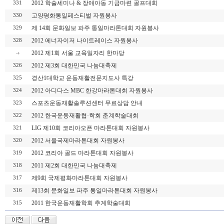
2012 학술세미나 & 장애아동 기금마련 골프대회
331
고양평화통일페스티벌 자원봉사
330
제 14회 문화일보 파주 통일마라톤대회 자원봉사
329
2012 에너자이저 나이트레이스 자원봉사
328
2012 제1회 서울 교육일자리 한마당
2012 제3회 대한민국 나눔대축제
326
경산1대학교 운동재활전문지도사 특강
325
2012 아디다스 MBC 한강마라톤대회 자원봉사
324
스포츠운동재활솔루션센터 무료상담 안내
323
2012 한국운동재활협·학회 춘계학술대회
322
LIG 제10회 코리아오픈 마라톤대회 자원봉사
321
2012 서울국제마라톤대회 자원봉사
320
2012 코리아 골드 마라톤대회 자원봉사
319
2011 제2회 대한민국 나눔대축제
318
제9회 국제평화마라톤대회 자원봉사
317
제13회 문화일보 파주 통일마라톤대회 자원봉사
316
2011 한국운동재활학회 추계학술대회
315